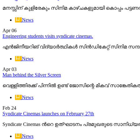
മനസ്സിന് കുളിരേകും സിനിമ കാഴ്ചകളുമായി കൊപ്പം പട്ടണത്
News
Apr
06
Engineering students visits syndicate cinemas.
എൻജിനീയറിങ് വിദ്യാർത്ഥികൾ സിൻഡികേറ്റ് സിനിമ സന്ദ
News
Apr
03
Man behind the Silver Screen
വെള്ളിത്തിരക്ക് പിന്നിൽ ഉണ്ട് ജോസിന്റെ മികവ് സാങ്കേത
News
Feb
24
Syndicate Cinemas launches on February 27th
Syndicate Cinemas ന്‍റെ ഉത്ഘാടനം പ്രമുഖരുടെ സാനിധ്യത്തി
News