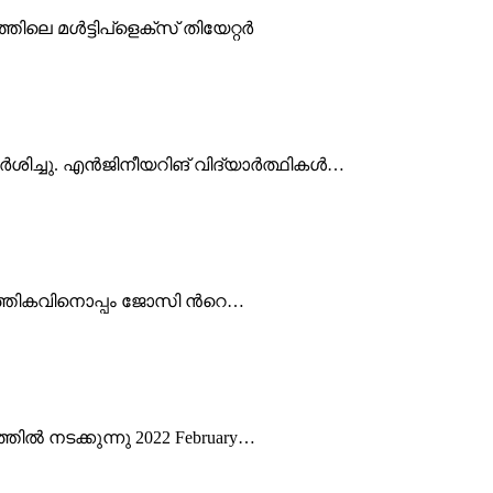
തിലെ മൾട്ടിപ്ളെക്സ് തിയേറ്റർ
ർശിച്ചു. എൻജിനീയറിങ് വിദ്യാർത്ഥികൾ…
ികത്തികവിനൊപ്പം ജോസി ന്‍റെ…
ല്‍ നടക്കുന്നു​ 2022 February…