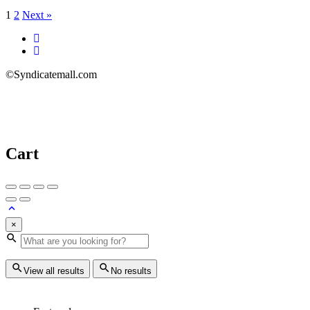
1
2
Next »
©Syndicatemall.com
Cart
×
View all results
No results