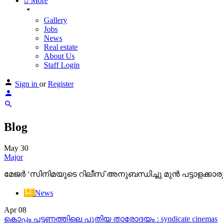
More
Gallery
Jobs
News
Real estate
About Us
Staff Login
Sign in
or
Register
Blog
May
30
Major
മേജർ ‘സിനിമയുടെ റിലീസ് അനുബന്ധിച്ചു മുൻ പട്ടാളക്ക
News
Apr
08
കൊപ്പം പട്ടണത്തിലെ പുതിയ താരോദയം : syndicate cinemas