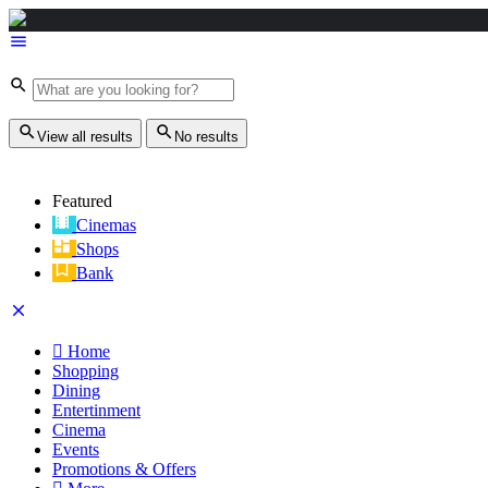
uhren1.com
View all results
No results
Featured
Cinemas
Shops
Bank
Home
Shopping
Dining
Entertinment
Cinema
Events
Promotions & Offers