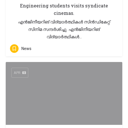
Engineering students visits syndicate
cinemas.
എൻജിനീയറിങ് വിദ്യാർത്ഥികൾ സിൻഡികേറ്റ്
സിനിമ സന്ദർശിച്ചു. എൻജിനീയറിങ്
വിദ്യാർത്ഥികൾ…
News
APR
03