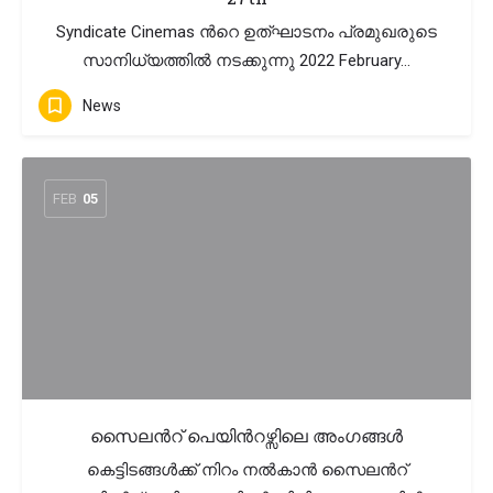
Syndicate Cinemas ന്‍റെ ഉത്ഘാടനം പ്രമുഖരുടെ
സാനിധ്യത്തില്‍ നടക്കുന്നു​ 2022 February…
News
FEB
05
സൈലൻറ് പെയിൻറഴ്സിലെ അംഗങ്ങൾ
കെട്ടിടങ്ങൾക്ക് നിറം നൽകാൻ സൈലൻറ്