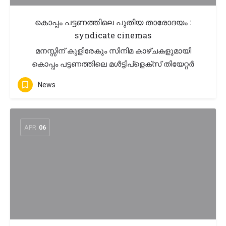
കൊപ്പം പട്ടണത്തിലെ പുതിയ താരോദയം :
syndicate cinemas
മനസ്സിന് കുളിരേകും സിനിമ കാഴ്ചകളുമായി
കൊപ്പം പട്ടണത്തിലെ മൾട്ടിപ്ളെക്സ് തിയേറ്റർ
News
APR
06