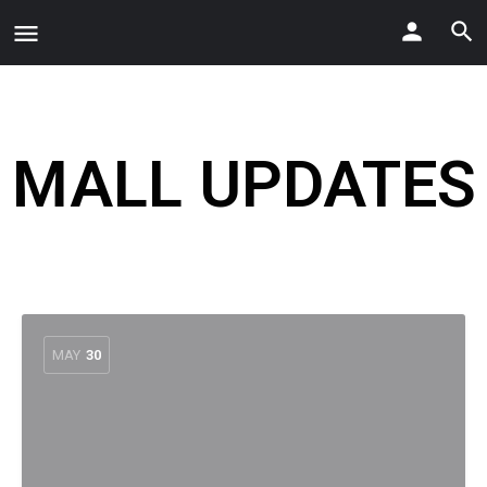
uhren1.com
MALL UPDATES
MAY
30